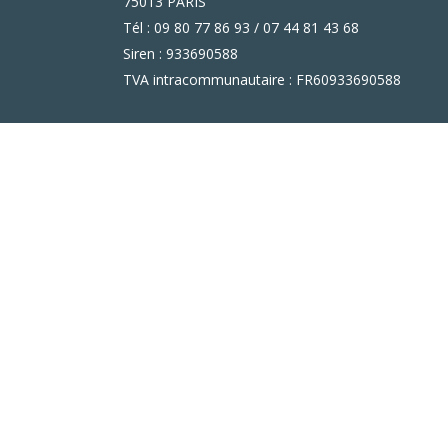
75013 PARIS
Tél : 09 80 77 86 93 / 07 44 81 43 68
Siren : 933690588
TVA intracommunautaire : FR60933690588