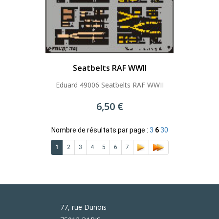
Seatbelts RAF WWII
Eduard 49006 Seatbelts RAF WWII
6,50 €
Nombre de résultats par page :
3
6
30
1
2
3
4
5
6
7
77, rue Dunois