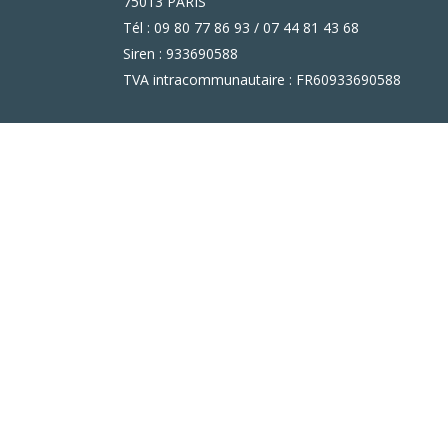
75013 PARIS
Tél : 09 80 77 86 93 / 07 44 81 43 68
Siren : 933690588
TVA intracommunautaire : FR60933690588