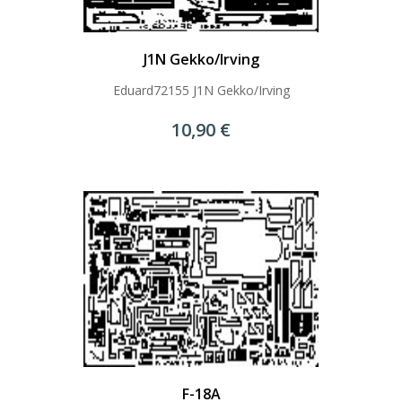
J1N Gekko/Irving
Eduard72155 J1N Gekko/Irving
10,90 €
F-18A