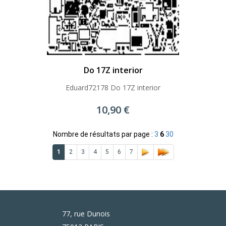
Do 17Z interior
Eduard72178 Do 17Z interior
10,90 €
Nombre de résultats par page :
3
6
30
1
2
3
4
5
6
7
77, rue Dunois