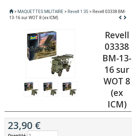
>
MAQUETTES MILITAIRE
>
Revell 1:35
> Revell 03338 BM-
13-16 sur WOT 8 (ex ICM)
Revell
03338
BM-13-
16 sur
WOT 8
(ex
ICM)
23,90
€
Quantité :