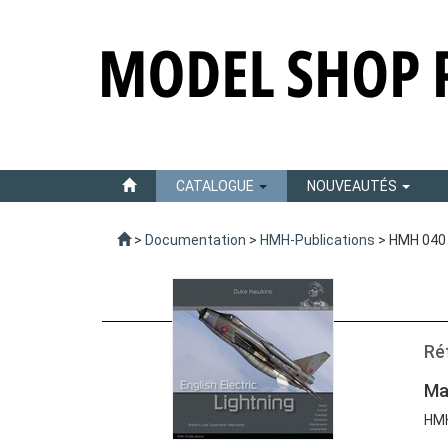
CATALOGUE
NOUVEAUTÉS
>
Documentation
>
HMH-Publications
> HMH 040 E
Ré
Ma
HMH