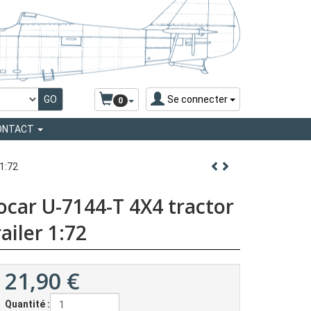
Se connecter
0
ONTACT
1:72
car U-7144-T 4X4 tractor
ailer 1:72
21,90
€
Quantité :