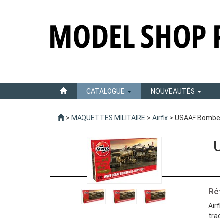
CATALOGUE
NOUVEAUTÉS
>
MAQUETTES MILITAIRE
>
Airfix
> USAAF Bomber R
U
Ré
Air
trac