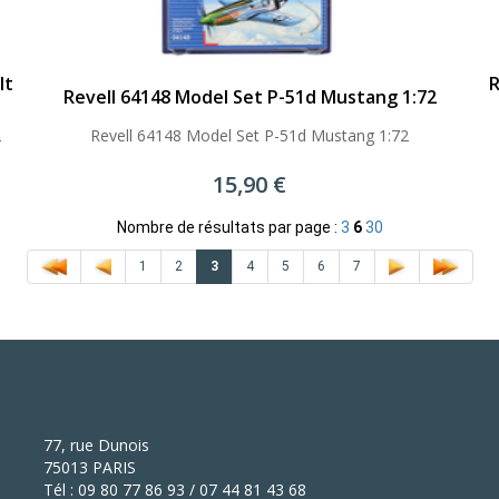
lt
R
Revell 64148 Model Set P-51d Mustang 1:72
2
Revell 64148 Model Set P-51d Mustang 1:72
15,90 €
Nombre de résultats par page :
3
6
30
1
2
3
4
5
6
7
77, rue Dunois
75013 PARIS
Tél : 09 80 77 86 93 / 07 44 81 43 68