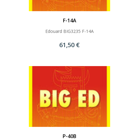
F-14A
Edouard BIG3235 F-14A
61,50 €
P-40B