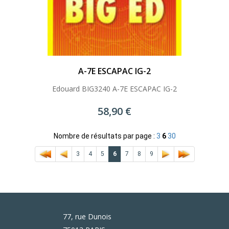
A-7E ESCAPAC IG-2
Edouard BIG3240 A-7E ESCAPAC IG-2
58,90 €
Nombre de résultats par page :
3
6
30
3
4
5
6
7
8
9
77, rue Dunois