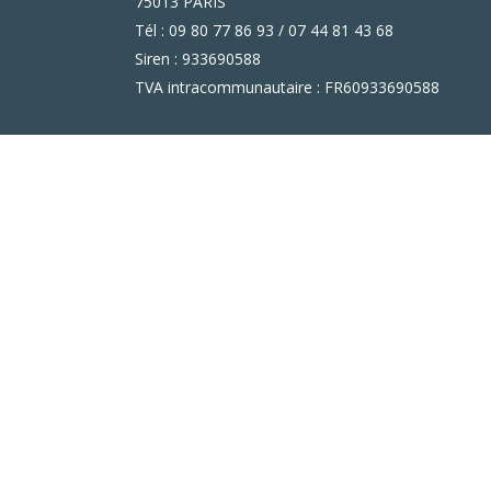
75013 PARIS
Tél : 09 80 77 86 93 / 07 44 81 43 68
Siren : 933690588
TVA intracommunautaire : FR60933690588